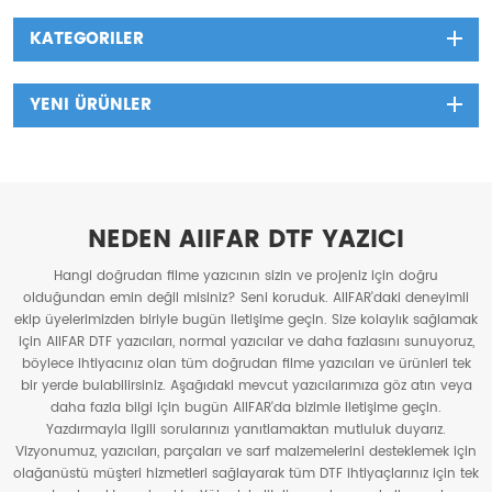
duyduğuna şüphe yok.
KATEGORILER
YENI ÜRÜNLER
NEDEN AIIFAR DTF YAZICI
Hangi doğrudan filme yazıcının sizin ve projeniz için doğru
olduğundan emin değil misiniz? Seni koruduk. AIIFAR'daki deneyimli
ekip üyelerimizden biriyle bugün iletişime geçin. Size kolaylık sağlamak
için AIIFAR DTF yazıcıları, normal yazıcılar ve daha fazlasını sunuyoruz,
böylece ihtiyacınız olan tüm doğrudan filme yazıcıları ve ürünleri tek
bir yerde bulabilirsiniz. Aşağıdaki mevcut yazıcılarımıza göz atın veya
daha fazla bilgi için bugün AIIFAR'da bizimle iletişime geçin.
Yazdırmayla ilgili sorularınızı yanıtlamaktan mutluluk duyarız.
Vizyonumuz, yazıcıları, parçaları ve sarf malzemelerini desteklemek için
olağanüstü müşteri hizmetleri sağlayarak tüm DTF ihtiyaçlarınız için tek