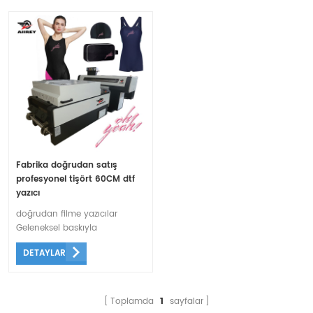
Fabrika doğrudan satış
profesyonel tişört 60CM dtf
yazıcı
doğrudan filme yazıcılar
Geleneksel baskıyla
karşılaştırıldığında, DTF
DETAYLAR
baskının bir başka avantajı da
yüksek sürdürülebilirliğidir.
Moda endüstrisinin
sürdürülebilirlik konusunda
Toplamda
1
sayfalar
giderek daha fazla endişe